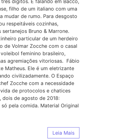
 três dígitos. E falando em Bacco,
nse, filho de um italiano com uma
ou a mudar de rumo. Para desgosto
u respeitáveis cozinhas,
os sertanejos Bruno & Marrone.
inheiro particular de um herdeiro
ro de Volmar Zocche com o casal
leibol feminino brasileiro,
sas agremiações vitoriosas. Fábio
e Matheus. Ele é um eletrizante
cando civilizadamente. O Espaço
 chef Zocche com a necessidade
vida de protocolos e chatices
a, dois de agosto de 2018:
 só pela comida. Material Original
Leia Mais