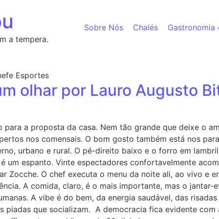
bu
Sobre Nós
Chalés
Gastronomia
m a tempera.
m olhar por Lauro Augusto Bi
o para a proposta da casa. Nem tão grande que deixe o am
apertos nos comensais. O bom gosto também está nos par
rno, urbano e rural. O pé-direito baixo e o forro em lambr
 é um espanto. Vinte espectadores confortavelmente acom
Zocche. O chef executa o menu da noite ali, ao vivo e em
cia. A comida, claro, é o mais importante, mas o jantar-e
manas. A vibe é do bem, da energia saudável, das risadas 
 piadas que socializam. A democracia fica evidente com a 