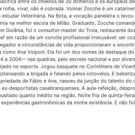
acífica entre os chilenos de 30 dinheiros e os europeus de
a rolha, viva!, não é cobrada. Volmar Zocche é um catarine
a estudar Veterinária. Na Bota, a vocação paneleira o lev
mia na melhor escola de Milão. Graduado, Zocche comando
. Em Goiânia, foi o consultor-master do Troia, restaurante d
f em razão de um convite profissional irrecusável: ser coz
regador e circunstâncias de vida proporcionaram o encont
a como Ana Volponi. Ela foi um dos nomes de destaque do vo
4 a 2004— nas quadras, pelo escrete nacional e por diver
rjado no esporte. Jogou basquete no Corinthians de Vicent
capitaneando a brigada e falando pelos cotovelos. E beberi
priedade de Fábio e Ana, nasceu da junção do talento do
ex-desportistas casabranquenses. A aula-refeição, despro
usitado quanto inédito na região. Noite fria de quinta-feir
 experiências gastronômicas da minha existência. E não foi