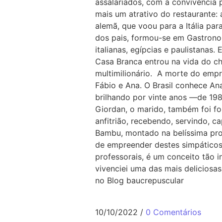
assalariados, com a convivência p
mais um atrativo do restaurante: 
alemã, que voou para a Itália par
dos pais, formou-se em Gastrono
italianas, egípcias e paulistanas
Casa Branca entrou na vida do che
multimilionário. A morte do emp
Fábio e Ana. O Brasil conhece An
brilhando por vinte anos —de 198
Giordan, o marido, também foi fo
anfitrião, recebendo, servindo, 
Bambu, montado na belíssima pro
de empreender destes simpáticos 
professorais, é um conceito tão in
vivenciei uma das mais deliciosas
no Blog baucrepuscular
10/10/2022
/
0 Comentários